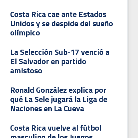
Costa Rica cae ante Estados
Unidos y se despide del sueño
L
olímpico
V
To
La Selección Sub-17 venció a
2
El Salvador en partido
amistoso
Ronald González explica por
qué La Sele jugará la Liga de
Naciones en La Cueva
Costa Rica vuelve al fútbol
masculino de los Juegos