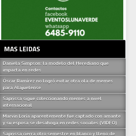
MAS LEIDAS
Daniela Simpson: la modelo del Herediano que
impacta en redes
Óscar Ramírez no logró evitar otra ola de memes
para Alajuelense
Saprissa sigue coleccionando memes a nivel
internacional
Marvin Loría aparentemente fue captado con amante
y su esposa se desahoga en redes sociales (VIDEO)
Saprissa cierra otro semestre en blanco y lleno de