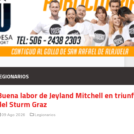
EGIONARIOS
Buena labor de Jeyland Mitchell en triun
del Sturm Graz
09 Ago 2026
Legionarios