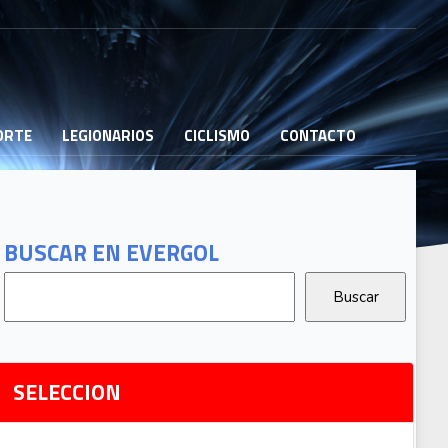
PORTE
LEGIONARIOS
CICLISMO
CONTACTO
B
G
T
BUSCAR EN EVERGOL
G
2
Ri
SELECCION