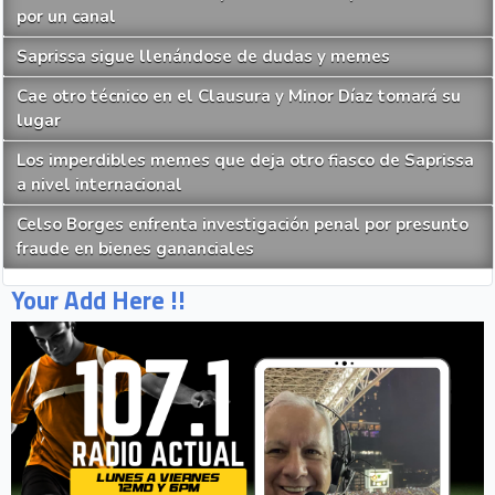
por un canal
Saprissa sigue llenándose de dudas y memes
Cae otro técnico en el Clausura y Minor Díaz tomará su
lugar
Los imperdibles memes que deja otro fiasco de Saprissa
a nivel internacional
Celso Borges enfrenta investigación penal por presunto
fraude en bienes gananciales
Your Add Here !!