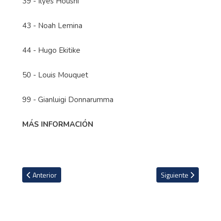
39 - Ilyes Housni
43 - Noah Lemina
44 - Hugo Ekitike
50 - Louis Mouquet
99 - Gianluigi Donnarumma
MÁS INFORMACIÓN
Artículo anterior: El modesto club griego donde jugarán Ronald Ma
Artículo siguiente: 
Anterior
Siguiente