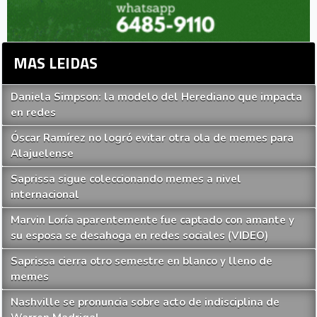
MAS LEIDAS
Daniela Simpson: la modelo del Herediano que impacta
en redes
Óscar Ramírez no logró evitar otra ola de memes para
Alajuelense
Saprissa sigue coleccionando memes a nivel
internacional
Marvin Loría aparentemente fue captado con amante y
su esposa se desahoga en redes sociales (VIDEO)
Saprissa cierra otro semestre en blanco y lleno de
memes
Nashville se pronuncia sobre acto de indisciplina de