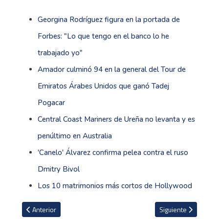
Georgina Rodríguez figura en la portada de
Forbes: "Lo que tengo en el banco lo he
trabajado yo"
Amador culminó 94 en la general del Tour de
Emiratos Árabes Unidos que ganó Tadej
Pogacar
Central Coast Mariners de Ureña no levanta y es
penúltimo en Australia
'Canelo' Álvarez confirma pelea contra el ruso
Dmitry Bivol
Los 10 matrimonios más cortos de Hollywood
Artículo anterior: Sporting FC y Pérez Zeledón firman un complica
Artículo siguiente: 
Anterior
Siguiente