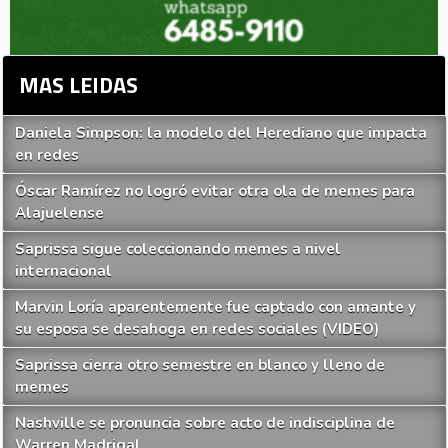
MAS LEIDAS
Daniela Simpson: la modelo del Herediano que impacta
en redes
Óscar Ramírez no logró evitar otra ola de memes para
Alajuelense
Saprissa sigue coleccionando memes a nivel
internacional
Marvin Loría aparentemente fue captado con amante y
su esposa se desahoga en redes sociales (VIDEO)
Saprissa cierra otro semestre en blanco y lleno de
memes
Nashville se pronuncia sobre acto de indisciplina de
Warren Madrigal