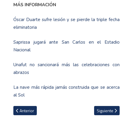
MÁS INFORMACIÓN
Óscar Duarte sufre lesión y se pierde la triple fecha
eliminatoria
Saprissa jugará ante San Carlos en el Estadio
Nacional
Unafut no sancionará más las celebraciones con
abrazos
La nave más rápida jamás construida que se acerca
al Sol
Artículo anterior: Oficial partido entre San Carlos y Santos queda
Artículo siguiente: S
Anterior
Siguiente