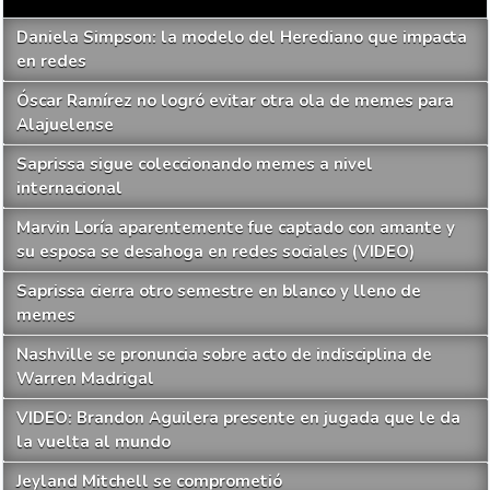
Daniela Simpson: la modelo del Herediano que impacta
en redes
Óscar Ramírez no logró evitar otra ola de memes para
Alajuelense
Saprissa sigue coleccionando memes a nivel
internacional
Marvin Loría aparentemente fue captado con amante y
su esposa se desahoga en redes sociales (VIDEO)
Saprissa cierra otro semestre en blanco y lleno de
memes
Nashville se pronuncia sobre acto de indisciplina de
Warren Madrigal
VIDEO: Brandon Aguilera presente en jugada que le da
la vuelta al mundo
Jeyland Mitchell se comprometió