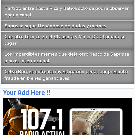
Partido entre Costa Rica y Belice solo se podrá observar
por un canal
Saprissa sigue llenándose de dudas y memes
Cae otro técnico en el Clausura y Minor Díaz tomará su
lugar
Los imperdibles memes que deja otro fiasco de Saprissa
a nivel internacional
Celso Borges enfrenta investigación penal por presunto
fraude en bienes gananciales
Your Add Here !!