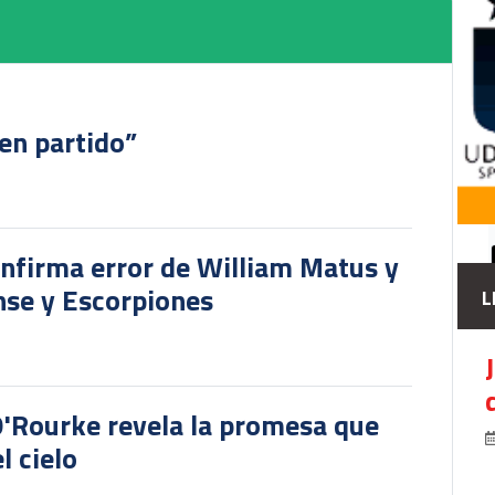
en partido”
onfirma error de William Matus y
nse y Escorpiones
L
O'Rourke revela la promesa que
l cielo