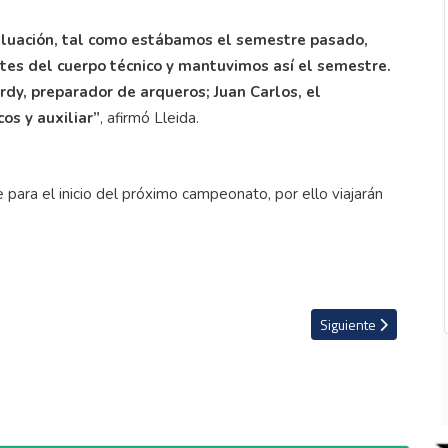
aluación, tal como estábamos el semestre pasado,
tes del cuerpo técnico y mantuvimos así el semestre.
dy, preparador de arqueros; Juan Carlos, el
cos y auxiliar”
, afirmó Lleida.
ra el inicio del próximo campeonato, por ello viajarán
trenador y su nueva defensa oriunda de Limón
Artículo siguiente: E
Siguiente