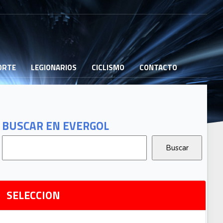
PORTE
LEGIONARIOS
CICLISMO
CONTACTO
B
G
T
BUSCAR EN EVERGOL
G
2
Ri
SELECCION