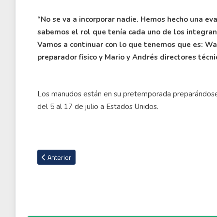
“No se va a incorporar nadie. Hemos hecho una ev
sabemos el rol que tenía cada uno de los integran
Vamos a continuar con lo que tenemos que es: War
preparador físico y Mario y Andrés directores técni
Los manudos están en su pretemporada preparándose pa
del 5 al 17 de julio a Estados Unidos.
Artículo anterior: Saprissa Femenino anunció a su nuevo en
Anterior