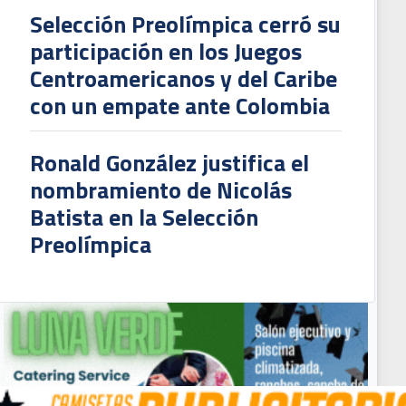
Selección Preolímpica cerró su
participación en los Juegos
Centroamericanos y del Caribe
con un empate ante Colombia
Ronald González justifica el
nombramiento de Nicolás
Batista en la Selección
Preolímpica
l aporte futbolístico de Jossimar Pemberton en los equipos que jugó