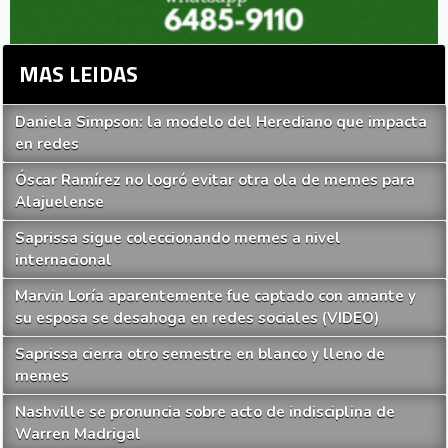
MAS LEIDAS
Daniela Simpson: la modelo del Herediano que impacta
en redes
Óscar Ramírez no logró evitar otra ola de memes para
Alajuelense
Saprissa sigue coleccionando memes a nivel
internacional
Marvin Loría aparentemente fue captado con amante y
su esposa se desahoga en redes sociales (VIDEO)
Saprissa cierra otro semestre en blanco y lleno de
memes
Nashville se pronuncia sobre acto de indisciplina de
Warren Madrigal