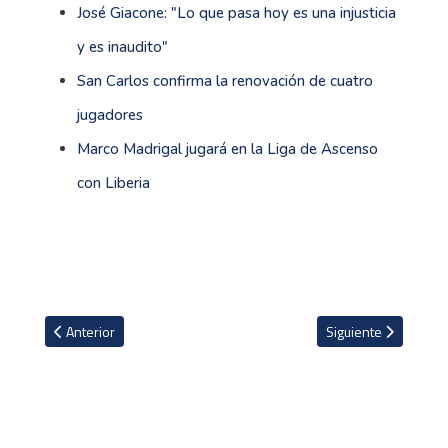
José Giacone: "Lo que pasa hoy es una injusticia
y es inaudito"
San Carlos confirma la renovación de cuatro
jugadores
Marco Madrigal jugará en la Liga de Ascenso
con Liberia
Artículo anterior: Guadalupe FC ha renovado a Alexander Vargas c
Artículo siguiente: 
Anterior
Siguiente