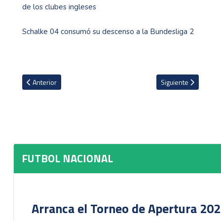
de los clubes ingleses
Schalke 04 consumó su descenso a la Bundesliga 2
Artículo anterior: Danny Fonseca: "Aprovecharon un error puntual. 
Artículo siguiente: S
Anterior
Siguiente
FUTBOL NACIONAL
Arranca el Torneo de Apertura 20