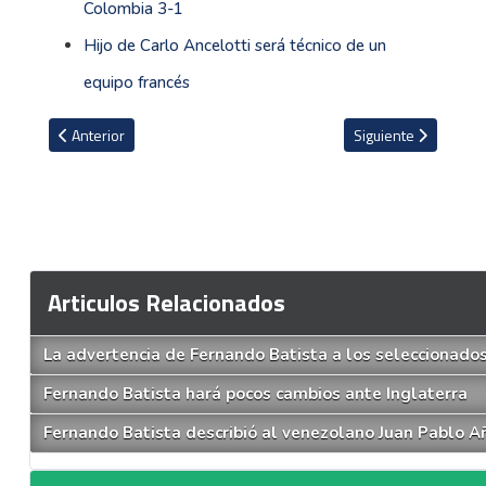
Colombia 3-1
Hijo de Carlo Ancelotti será técnico de un
equipo francés
Artículo anterior: Manfred Ugalde hace un llamado a la unidad tras
Artículo siguiente: 
Anterior
Siguiente
Articulos Relacionados
La advertencia de Fernando Batista a los seleccionados
Fernando Batista hará pocos cambios ante Inglaterra
Fernando Batista describió al venezolano Juan Pablo A