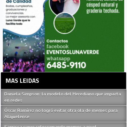
MAS LEIDAS
Daniela Simpson: la modelo del Herediano que impacta
en redes
Óscar Ramírez no logró evitar otra ola de memes para
Alajuelense
Saprissa sigue coleccionando memes a nivel