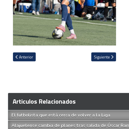
Artículo anterior: Las palabras de Erick Lonis ante rumores sobre f
Artículo siguiente: 
Anterior
Siguiente
Articulos Relacionados
El futbolista que está cerca de volver a la Liga
Alajuelense cambia de planes tras salida de Óscar Ram