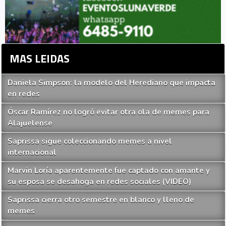
MAS LEIDAS
Daniela Simpson: la modelo del Herediano que impacta
en redes
Óscar Ramírez no logró evitar otra ola de memes para
Alajuelense
Saprissa sigue coleccionando memes a nivel
internacional
Marvin Loría aparentemente fue captado con amante y
su esposa se desahoga en redes sociales (VIDEO)
Saprissa cierra otro semestre en blanco y lleno de
memes