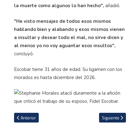
la muerte como algunos lo han hecho",
añadió.
"He visto mensajes de todos esos mismos
hablando bien y alabando y esos mismos vienen
a insultar y desear todo el mal, no sirve dicen y
al menos yo no voy aguantar esos insultos",
concluyó.
Escobar tiene 31 años de edad. Su ligamen con los
morados es hasta diciembre del 2026.
Artículo anterior: Tras nombrar nuevo técnico Alajuelense toma dec
Artículo siguiente: L
Anterior
Siguiente