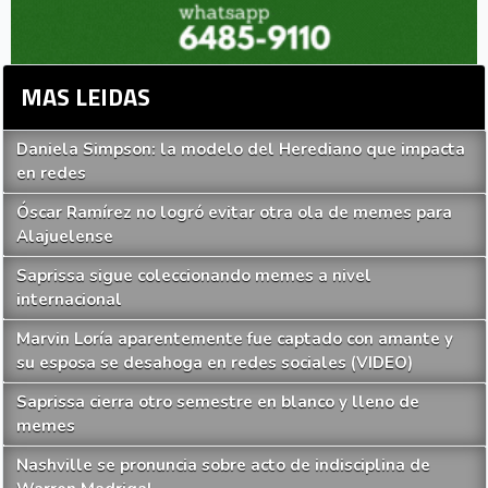
MAS LEIDAS
Daniela Simpson: la modelo del Herediano que impacta
en redes
Óscar Ramírez no logró evitar otra ola de memes para
Alajuelense
Saprissa sigue coleccionando memes a nivel
internacional
Marvin Loría aparentemente fue captado con amante y
su esposa se desahoga en redes sociales (VIDEO)
Saprissa cierra otro semestre en blanco y lleno de
memes
Nashville se pronuncia sobre acto de indisciplina de