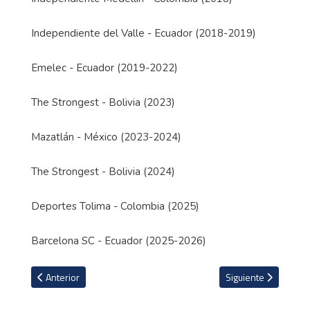
Independiente del Valle - Ecuador (2018-2019)
Emelec - Ecuador (2019-2022)
The Strongest - Bolivia (2023)
Mazatlán - México (2023-2024)
The Strongest - Bolivia (2024)
Deportes Tolima - Colombia (2025)
Barcelona SC - Ecuador (2025-2026)
Artículo anterior: David Gómez, el elegido para la vuelta de la fina
Artículo siguiente: 
Anterior
Siguiente