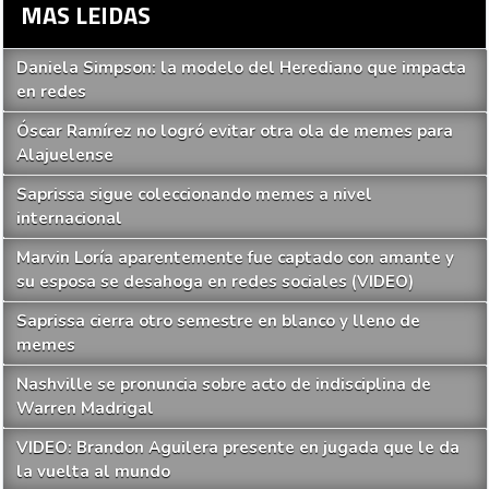
MAS LEIDAS
Daniela Simpson: la modelo del Herediano que impacta
en redes
Óscar Ramírez no logró evitar otra ola de memes para
Alajuelense
Saprissa sigue coleccionando memes a nivel
internacional
Marvin Loría aparentemente fue captado con amante y
su esposa se desahoga en redes sociales (VIDEO)
Saprissa cierra otro semestre en blanco y lleno de
memes
Nashville se pronuncia sobre acto de indisciplina de
Warren Madrigal
VIDEO: Brandon Aguilera presente en jugada que le da
la vuelta al mundo