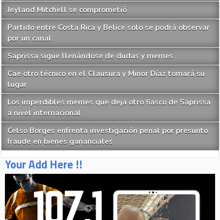
Jeyland Mitchell se comprometió
Partido entre Costa Rica y Belice solo se podrá observar
por un canal
Saprissa sigue llenándose de dudas y memes
Cae otro técnico en el Clausura y Minor Díaz tomará su
lugar
Los imperdibles memes que deja otro fiasco de Saprissa
a nivel internacional
Celso Borges enfrenta investigación penal por presunto
fraude en bienes gananciales
Your Add Here !!