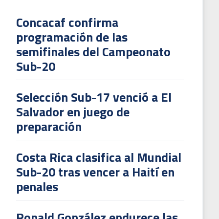
Concacaf confirma
programación de las
L
semifinales del Campeonato
V
Sub-20
To
2
Selección Sub-17 venció a El
Salvador en juego de
preparación
Costa Rica clasifica al Mundial
Sub-20 tras vencer a Haití en
penales
Ronald González endurece las