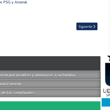
tre PSG y Arsenal
FA que tendrá muchas novedades
Artículo siguiente: Er
Siguiente
rron por insultos y amenazas a su familia
rnán Faerron
 de las semifinales