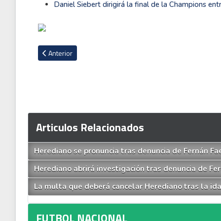
Daniel Siebert dirigirá la final de la Champions en
Artículo anterior: Paulo Wanchope en Comité Técnico de FI
Anterior
Articulos Relacionados
Herediano se pronuncia tras denuncia de Fernán Fae
Herediano abrirá investigación tras denuncia de Fe
La multa que deberá cancelar Herediano tras la ida
FUTBOL NACIONAL