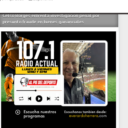
Saprissa a nivel internacional
Celso Borges enfrenta investigación penal por
presunto fraude en bienes gananciales
Your Add Here !!