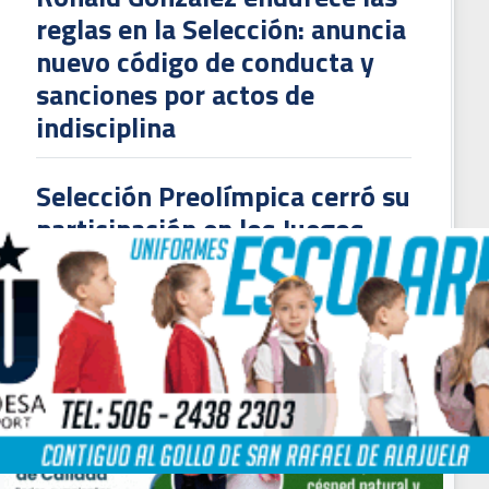
reglas en la Selección: anuncia
nuevo código de conducta y
sanciones por actos de
ick Lonis: "No quiero irrespetar a Joel Campbell"
indisciplina
Selección Preolímpica cerró su
participación en los Juegos
Centroamericanos y del Caribe
con un empate ante Colombia