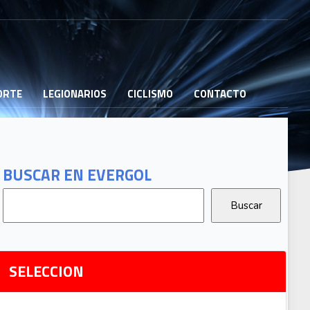
PORTE
LEGIONARIOS
CICLISMO
CONTACTO
B
G
T
BUSCAR EN EVERGOL
G
2
Ri
SELECCION