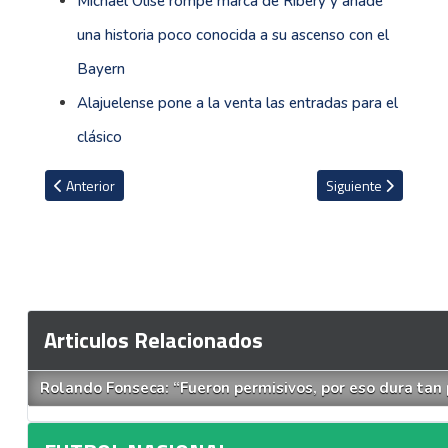
Michael Olise rompe marca de Ribéry y añade
una historia poco conocida a su ascenso con el
Bayern
Alajuelense pone a la venta las entradas para el
clásico
Artículo anterior: Santos saca comunicado explicando el pedido que
Artículo siguiente: S
Anterior
Siguiente
Articulos Relacionados
Rolando Fonseca: “Fueron permisivos, por eso dura tan 