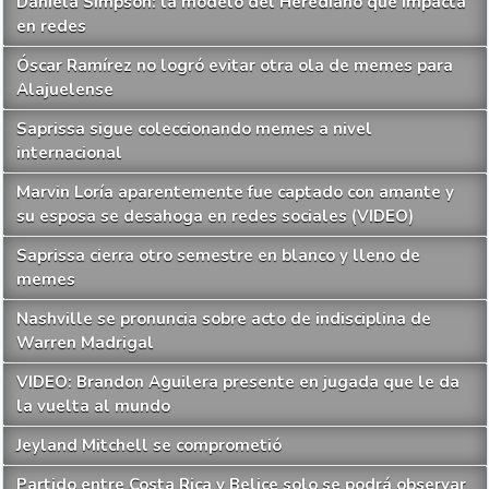
Daniela Simpson: la modelo del Herediano que impacta
en redes
Óscar Ramírez no logró evitar otra ola de memes para
Alajuelense
Saprissa sigue coleccionando memes a nivel
internacional
Marvin Loría aparentemente fue captado con amante y
su esposa se desahoga en redes sociales (VIDEO)
Saprissa cierra otro semestre en blanco y lleno de
memes
Nashville se pronuncia sobre acto de indisciplina de
Warren Madrigal
VIDEO: Brandon Aguilera presente en jugada que le da
la vuelta al mundo
Jeyland Mitchell se comprometió
Partido entre Costa Rica y Belice solo se podrá observar