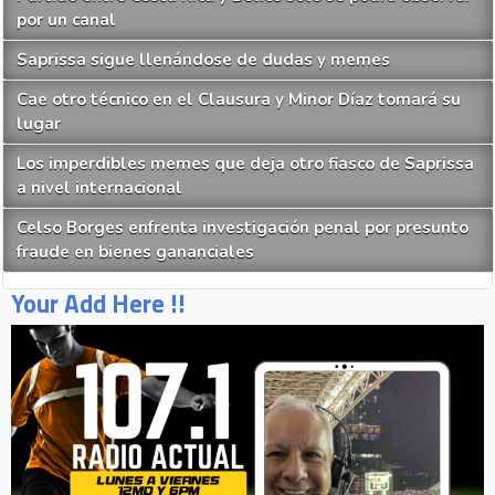
por un canal
Saprissa sigue llenándose de dudas y memes
Cae otro técnico en el Clausura y Minor Díaz tomará su
lugar
Los imperdibles memes que deja otro fiasco de Saprissa
a nivel internacional
Celso Borges enfrenta investigación penal por presunto
fraude en bienes gananciales
Your Add Here !!