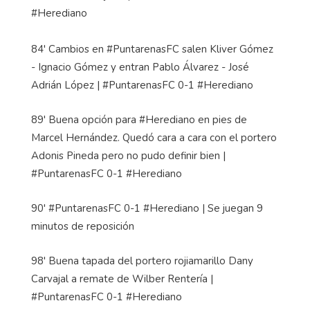
#Herediano
84' Cambios en #PuntarenasFC salen Kliver Gómez
- Ignacio Gómez y entran Pablo Álvarez - José
Adrián López | #PuntarenasFC 0-1 #Herediano
89' Buena opción para #Herediano en pies de
Marcel Hernández. Quedó cara a cara con el portero
Adonis Pineda pero no pudo definir bien |
#PuntarenasFC 0-1 #Herediano
90' #PuntarenasFC 0-1 #Herediano | Se juegan 9
minutos de reposición
98' Buena tapada del portero rojiamarillo Dany
Carvajal a remate de Wilber Rentería |
#PuntarenasFC 0-1 #Herediano