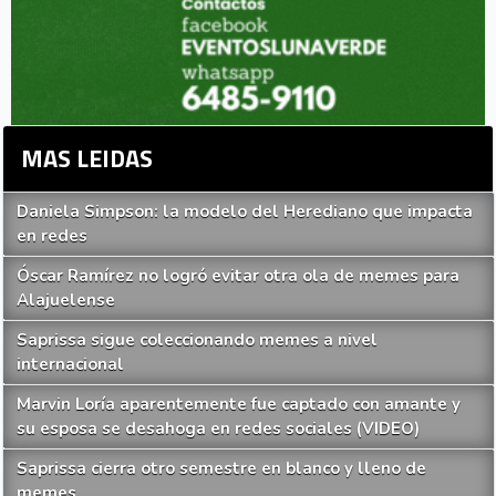
MAS LEIDAS
Daniela Simpson: la modelo del Herediano que impacta
en redes
Óscar Ramírez no logró evitar otra ola de memes para
Alajuelense
Saprissa sigue coleccionando memes a nivel
internacional
Marvin Loría aparentemente fue captado con amante y
su esposa se desahoga en redes sociales (VIDEO)
Saprissa cierra otro semestre en blanco y lleno de
memes