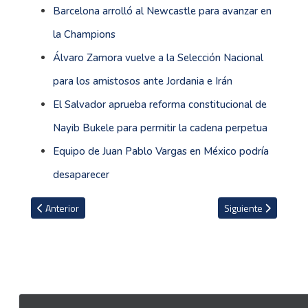
Barcelona arrolló al Newcastle para avanzar en
la Champions
Álvaro Zamora vuelve a la Selección Nacional
para los amistosos ante Jordania e Irán
El Salvador aprueba reforma constitucional de
Nayib Bukele para permitir la cadena perpetua
Equipo de Juan Pablo Vargas en México podría
desaparecer
Artículo anterior: Manfred Ugalde suena fuerte para volver a País
Artículo siguiente: 
Anterior
Siguiente