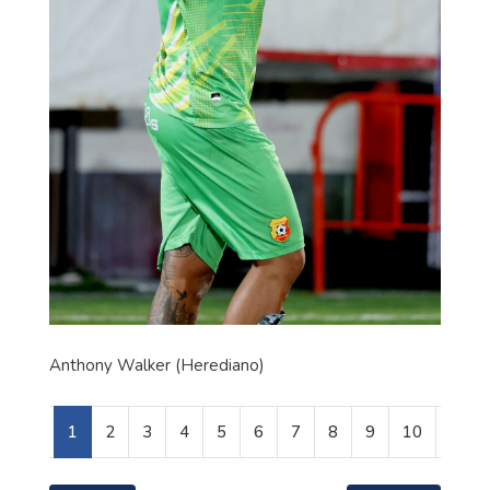
Anthony Walker (Herediano)
1
2
3
4
5
6
7
8
9
10