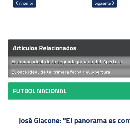
Artículo anterior: Herediano hace oficial la llegada de Hernán Med
Artículo siguiente: 
Anterior
Siguiente
Articulos Relacionados
El equipo ideal de la segunda jornada del Apertura
El once ideal de la primera fecha del Apertura
FUTBOL NACIONAL
José Giacone: "El panorama es com