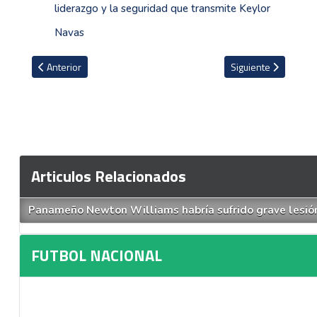
liderazgo y la seguridad que transmite Keylor
Navas
Artículo anterior: Lista la programación de la fecha 2 del Apertura
Artículo siguiente: 
Anterior
Siguiente
Articulos Relacionados
Panameño Newton Williams habría sufrido grave lesión
FUTBOL NACIONAL