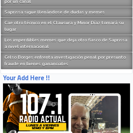
por un canal
Saprissa sigue llenándose de dudas y memes
Cae otro técnico en el Clausura y Minor Díaz tomará su
lugar
Los imperdibles memes que deja otro fiasco de Saprissa
a nivel internacional
Celso Borges enfrenta investigación penal por presunto
fraude en bienes gananciales
Your Add Here !!