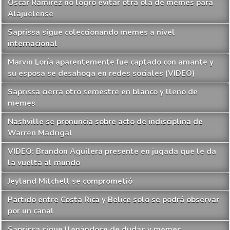
Óscar Ramírez no logró evitar otra ola de memes para
Alajuelense
Saprissa sigue coleccionando memes a nivel
internacional
Marvin Loría aparentemente fue captado con amante y
su esposa se desahoga en redes sociales (VIDEO)
Saprissa cierra otro semestre en blanco y lleno de
memes
Nashville se pronuncia sobre acto de indisciplina de
Warren Madrigal
VIDEO: Brandon Aguilera presente en jugada que le da
la vuelta al mundo
Jeyland Mitchell se comprometió
Partido entre Costa Rica y Belice solo se podrá observar
por un canal
Saprissa sigue llenándose de dudas y memes