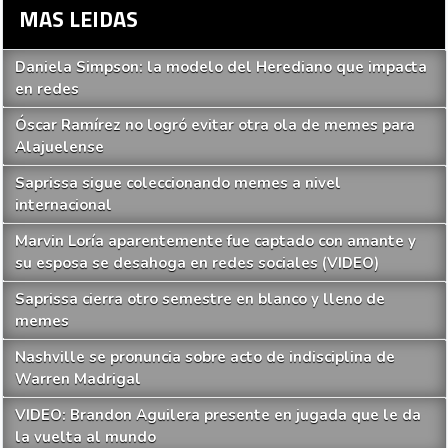
MAS LEIDAS
Daniela Simpson: la modelo del Herediano que impacta
en redes
Óscar Ramírez no logró evitar otra ola de memes para
Alajuelense
Saprissa sigue coleccionando memes a nivel
internacional
Marvin Loría aparentemente fue captado con amante y
su esposa se desahoga en redes sociales (VIDEO)
Saprissa cierra otro semestre en blanco y lleno de
memes
Nashville se pronuncia sobre acto de indisciplina de
Warren Madrigal
VIDEO: Brandon Aguilera presente en jugada que le da
la vuelta al mundo