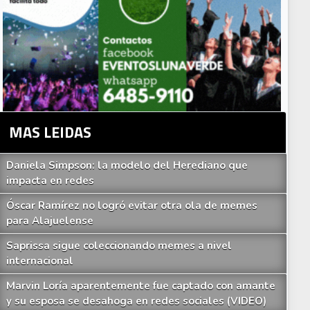
MAS LEIDAS
Daniela Simpson: la modelo del Herediano que
impacta en redes
Óscar Ramírez no logró evitar otra ola de memes
para Alajuelense
Saprissa sigue coleccionando memes a nivel
internacional
Marvin Loría aparentemente fue captado con amante
y su esposa se desahoga en redes sociales (VIDEO)