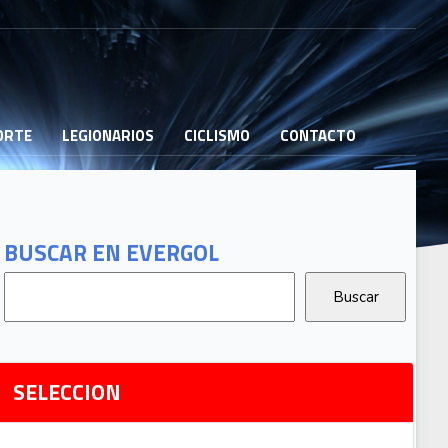
PORTE
LEGIONARIOS
CICLISMO
CONTACTO
B
G
T
BUSCAR EN EVERGOL
G
2
Ri
SELECCION