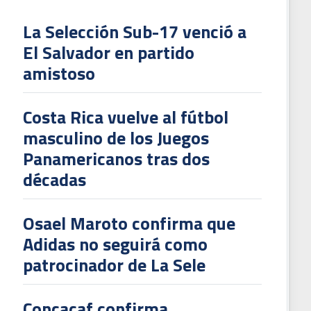
La Selección Sub-17 venció a
El Salvador en partido
L
amistoso
V
To
Costa Rica vuelve al fútbol
2
masculino de los Juegos
Panamericanos tras dos
décadas
Osael Maroto confirma que
Adidas no seguirá como
patrocinador de La Sele
Concacaf confirma