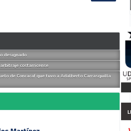
tro designado
arbitraje costarricense
duelo de Concacaf que tuvo a Adalberto Carrasquilla
L
rlos Martínez