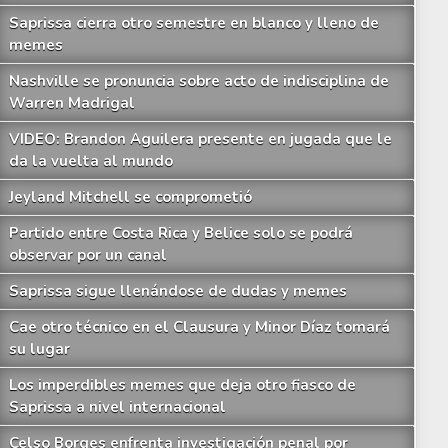
Saprissa cierra otro semestre en blanco y lleno de
memes
Nashville se pronuncia sobre acto de indisciplina de
Warren Madrigal
VIDEO: Brandon Aguilera presente en jugada que le
da la vuelta al mundo
Jeyland Mitchell se comprometió
Partido entre Costa Rica y Belice solo se podrá
observar por un canal
Saprissa sigue llenándose de dudas y memes
Cae otro técnico en el Clausura y Minor Díaz tomará
su lugar
Los imperdibles memes que deja otro fiasco de
Saprissa a nivel internacional
ysher Fuller con fuerte sanción tras la jornada 17
Celso Borges enfrenta investigación penal por