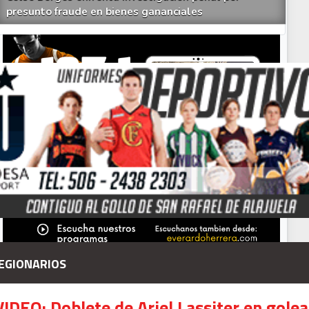
presunto fraude en bienes gananciales
Your Add Here !!
EGIONARIOS
Señal en vivo:
Radio Actual
107.1
FM
VIDEO: Doblete de Ariel Lassiter en gole