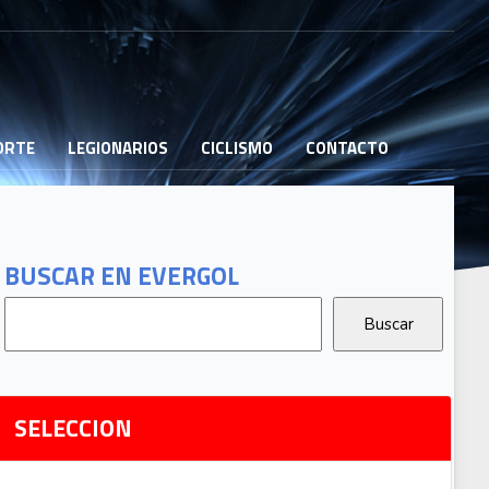
PORTE
LEGIONARIOS
CICLISMO
CONTACTO
B
G
T
BUSCAR EN EVERGOL
G
2
Ri
SELECCION