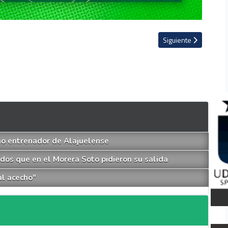
ica salida de Alexander Vargas
Artículo siguiente: E
Siguiente
mo entrenador de Alajuelense
dos que en el Morera Soto pidieron su salida
l acecho"