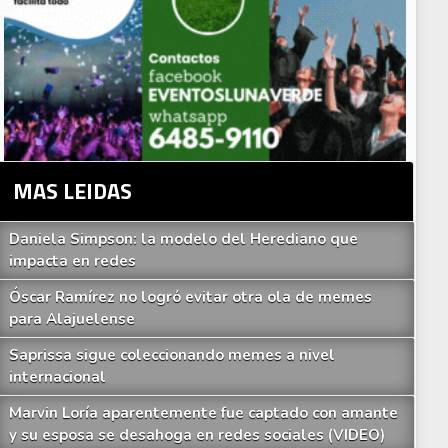
MAS LEIDAS
Daniela Simpson: la modelo del Herediano que
impacta en redes
Óscar Ramírez no logró evitar otra ola de memes
para Alajuelense
Saprissa sigue coleccionando memes a nivel
internacional
Marvin Loría aparentemente fue captado con amante
y su esposa se desahoga en redes sociales (VIDEO)