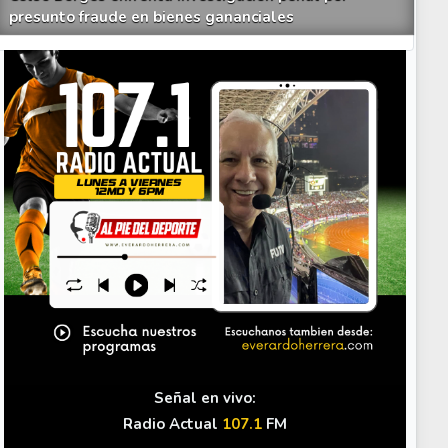
presunto fraude en bienes gananciales
Your Add Here !!
Señal en vivo:
Radio Actual
107.1
FM