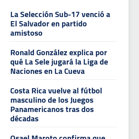
La Selección Sub-17 venció a
El Salvador en partido
L
amistoso
V
To
Ronald González explica por
2
qué La Sele jugará la Liga de
Naciones en La Cueva
Costa Rica vuelve al fútbol
masculino de los Juegos
Panamericanos tras dos
décadas
Osael Maroto confirma que