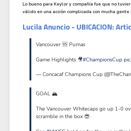
Lo bueno para Keylor y compañía fue que no tuviero
válido en una acción complicada con mucha gente e
Lucila Anuncio - UBICACION: Arti
Vancouver 🆚 Pumas
Game Highlights 🎥
#ChampionsCup
pi
— Concacaf Champions Cup (@TheCha
GOAL 🏔️
The Vancouver Whitecaps go up 1-0 ov
scramble in the box 😎