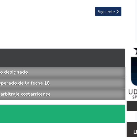
 movió las redes sociales
Artículo siguiente: L
Siguiente
tro designado
sperado de la fecha 18
arbitraje costarricense
L