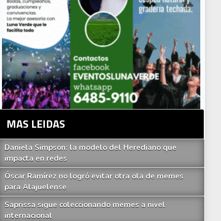
MAS LEIDAS
Daniela Simpson: la modelo del Herediano que
impacta en redes
Óscar Ramírez no logró evitar otra ola de memes
para Alajuelense
Saprissa sigue coleccionando memes a nivel
internacional