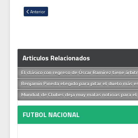
Artículo anterior: Video de Saprissa entrenando en gimnasio
Anterior
Articulos Relacionados
El clásico con regreso de Óscar Ramírez tiene árbi
Benjamín Pineda elegido para pitar el duelo más e
Mundial de Clubes deja muy malas noticias para el 
FUTBOL NACIONAL