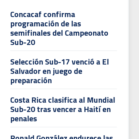
Concacaf confirma
programación de las
L
semifinales del Campeonato
V
Sub-20
To
2
Selección Sub-17 venció a El
Salvador en juego de
preparación
Costa Rica clasifica al Mundial
Sub-20 tras vencer a Haití en
penales
Ronald González endurece las