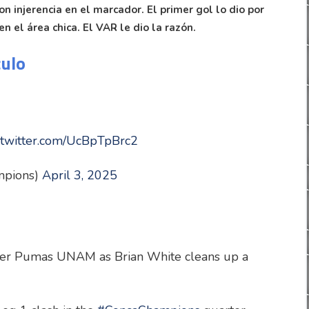
n injerencia en el marcador. El primer gol lo dio por
n el área chica. El VAR le dio la razón.
culo
c.twitter.com/UcBpTpBrc2
mpions)
April 3, 2025
er Pumas UNAM as Brian White cleans up a