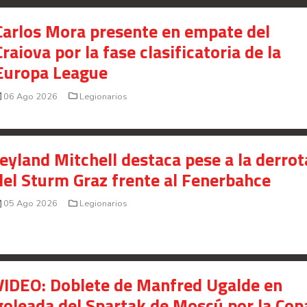
Carlos Mora presente en empate del
Craiova por la fase clasificatoria de la
Europa League
06 Ago 2026
Legionarios
Jeyland Mitchell destaca pese a la derrot
del Sturm Graz frente al Fenerbahce
05 Ago 2026
Legionarios
VIDEO: Doblete de Manfred Ugalde en
goleada del Spartak de Moscú por la Cop