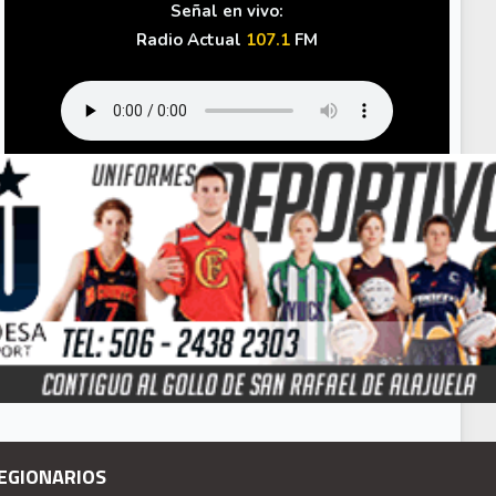
Señal en vivo:
Radio Actual
107.1
FM
a 'promesa' de Anderson Canhoto y el mensaje a sus 'enemigos'
EGIONARIOS