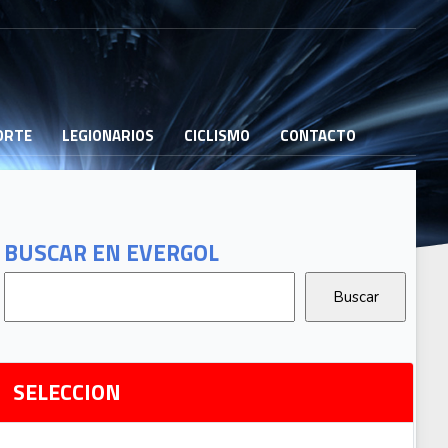
PORTE
LEGIONARIOS
CICLISMO
CONTACTO
B
G
T
BUSCAR EN EVERGOL
G
2
Ri
SELECCION