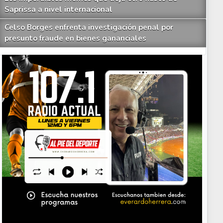
Saprissa a nivel internacional
Celso Borges enfrenta investigación penal por
presunto fraude en bienes gananciales
Your Add Here !!