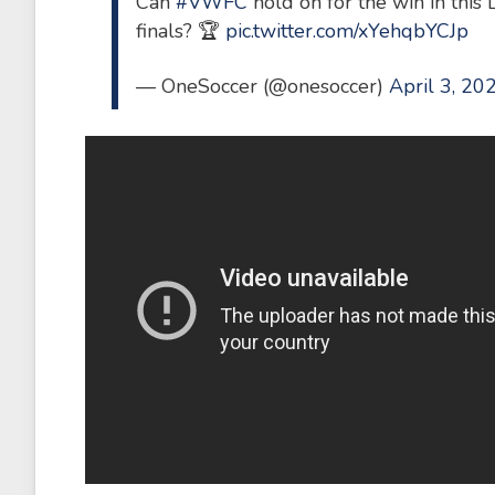
Can
#VWFC
hold on for the win in this 
finals? 🏆
pic.twitter.com/xYehqbYCJp
— OneSoccer (@onesoccer)
April 3, 20