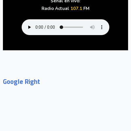
Señal en vivo:
Radio Actual
107.1
FM
Google Right