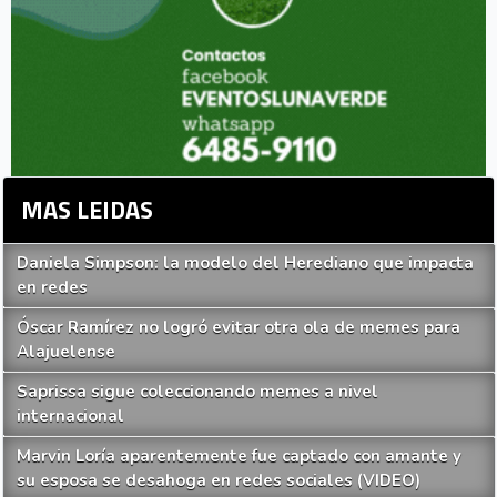
MAS LEIDAS
Daniela Simpson: la modelo del Herediano que impacta
en redes
Óscar Ramírez no logró evitar otra ola de memes para
Alajuelense
Saprissa sigue coleccionando memes a nivel
internacional
Marvin Loría aparentemente fue captado con amante y
su esposa se desahoga en redes sociales (VIDEO)