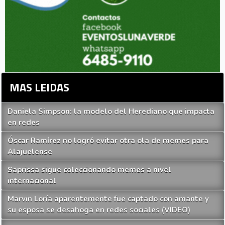
MAS LEIDAS
Daniela Simpson: la modelo del Herediano que impacta
en redes
Óscar Ramírez no logró evitar otra ola de memes para
Alajuelense
Saprissa sigue coleccionando memes a nivel
internacional
Marvin Loría aparentemente fue captado con amante y
su esposa se desahoga en redes sociales (VIDEO)