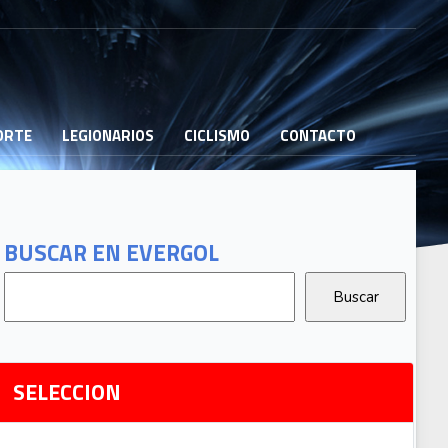
PORTE
LEGIONARIOS
CICLISMO
CONTACTO
B
G
T
BUSCAR EN EVERGOL
G
2
Ri
SELECCION