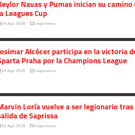
Keylor Navas y Pumas inician su camino
la Leagues Cup
04 Ago 2026
Legionarios
Josimar Alcócer participa en la victoria d
Sparta Praha por la Champions League
04 Ago 2026
Legionarios
Marvin Loría vuelve a ser legionario tras
salida de Saprissa
Señal en vivo:
02 Ago 2026
Legionarios
Radio Actual
107.1
FM