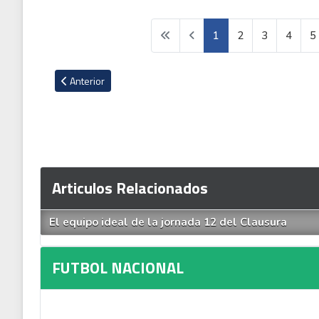
1
2
3
4
5
Artículo anterior: La reacción de Hacienda ante denuncia qu
Anterior
Articulos Relacionados
El equipo ideal de la jornada 12 del Clausura
FUTBOL NACIONAL