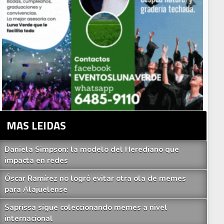
MAS LEIDAS
Daniela Simpson: la modelo del Herediano que
impacta en redes
Óscar Ramírez no logró evitar otra ola de memes
para Alajuelense
Saprissa sigue coleccionando memes a nivel
internacional