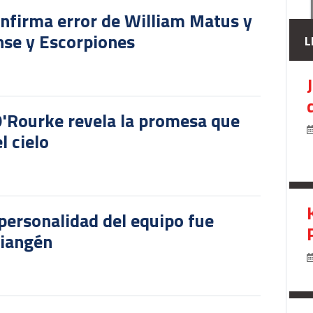
onfirma error de William Matus y
nse y Escorpiones
L
O'Rourke revela la promesa que
l cielo
personalidad del equipo fue
riangén