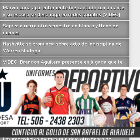
Marvin Loría aparentemente fue captado con amante
y su esposa se desahoga en redes sociales (VIDEO)
Saprissa cierra otro semestre en blanco y lleno de
memes
 Liga le responde a Jafet Soto a la advertencia de quitarle un jugador
Nashville se pronuncia sobre acto de indisciplina de
Warren Madrigal
VIDEO: Brandon Aguilera presente en jugada que le
da la vuelta al mundo
Jeyland Mitchell se comprometió
Partido entre Costa Rica y Belice solo se podrá
observar por un canal
Saprissa sigue llenándose de dudas y memes
Cae otro técnico en el Clausura y Minor Díaz tomará
su lugar
Los imperdibles memes que deja otro fiasco de