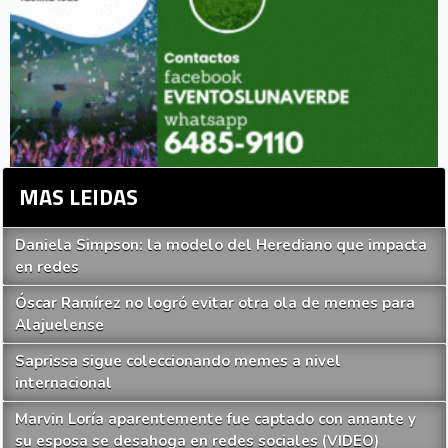
MAS LEIDAS
Daniela Simpson: la modelo del Herediano que impacta
en redes
Óscar Ramírez no logró evitar otra ola de memes para
Alajuelense
Saprissa sigue coleccionando memes a nivel
internacional
Marvin Loría aparentemente fue captado con amante y
su esposa se desahoga en redes sociales (VIDEO)