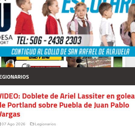
presunto fraude en bienes gananciales
Your Add Here !!
EGIONARIOS
VIDEO: Doblete de Ariel Lassiter en gole
de Portland sobre Puebla de Juan Pablo
Vargas
Señal en vivo:
07 Ago 2026
Legionarios
Radio Actual
107.1
FM