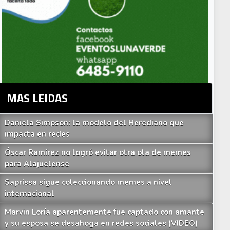
MAS LEIDAS
Daniela Simpson: la modelo del Herediano que
impacta en redes
Óscar Ramírez no logró evitar otra ola de memes
para Alajuelense
Saprissa sigue coleccionando memes a nivel
internacional
Marvin Loría aparentemente fue captado con amante
y su esposa se desahoga en redes sociales (VIDEO)