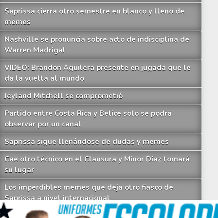
Saprissa cierra otro semestre en blanco y lleno de
memes
Nashville se pronuncia sobre acto de indisciplina de
Warren Madrigal
VIDEO: Brandon Aguilera presente en jugada que le
da la vuelta al mundo
Jeyland Mitchell se comprometió
Partido entre Costa Rica y Belice solo se podrá
observar por un canal
Saprissa sigue llenándose de dudas y memes
ifras goleadoras de Ariel Rodríguez y Marcel Hernández marcan datos históri
Cae otro técnico en el Clausura y Minor Díaz tomará
su lugar
Los imperdibles memes que deja otro fiasco de
Saprissa a nivel internacional
Celso Borges enfrenta investigación penal por