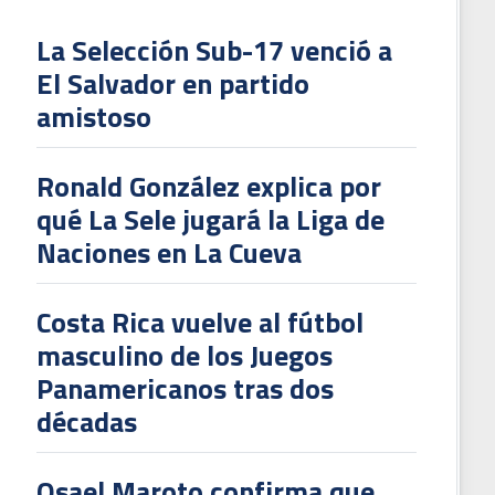
La Selección Sub-17 venció a
El Salvador en partido
L
amistoso
V
To
Ronald González explica por
2
qué La Sele jugará la Liga de
Naciones en La Cueva
Costa Rica vuelve al fútbol
masculino de los Juegos
Panamericanos tras dos
décadas
Osael Maroto confirma que