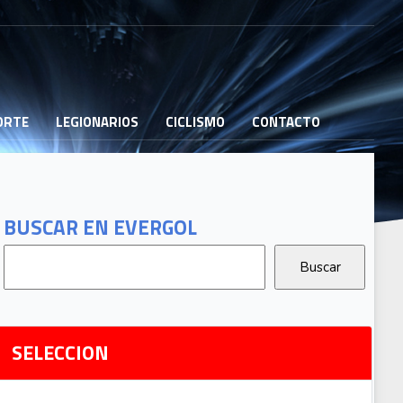
PORTE
LEGIONARIOS
CICLISMO
CONTACTO
B
G
T
BUSCAR EN EVERGOL
G
2
Ri
SELECCION