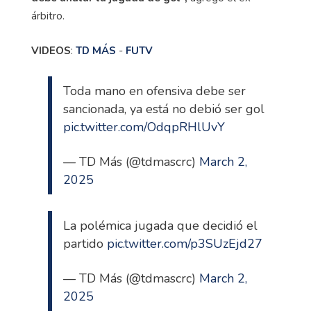
árbitro.
VIDEOS
:
TD MÁS
-
FUTV
Toda mano en ofensiva debe ser
sancionada, ya está no debió ser gol
pic.twitter.com/OdqpRHlUvY
— TD Más (@tdmascrc)
March 2,
2025
La polémica jugada que decidió el
partido
pic.twitter.com/p3SUzEjd27
— TD Más (@tdmascrc)
March 2,
2025