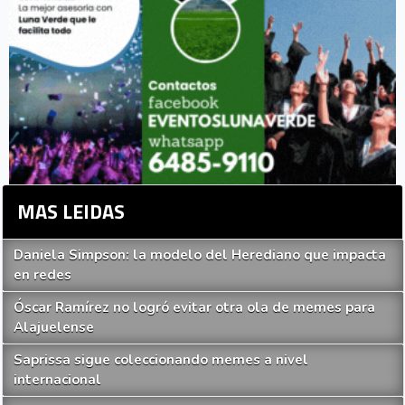
MAS LEIDAS
Daniela Simpson: la modelo del Herediano que impacta
en redes
Óscar Ramírez no logró evitar otra ola de memes para
Alajuelense
Saprissa sigue coleccionando memes a nivel
internacional