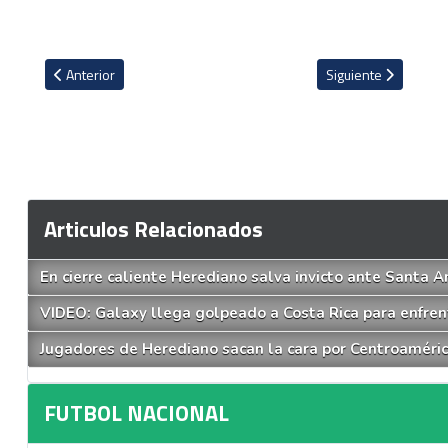
Artículo anterior: Josimar Alcócer repite como estelar en comple
Artículo siguiente: E
Anterior
Siguiente
Articulos Relacionados
En cierre caliente Herediano salva invicto ante Santa A
VIDEO: Galaxy llega golpeado a Costa Rica para enfren
Jugadores de Herediano sacan la cara por Centroamérica
FUTBOL NACIONAL