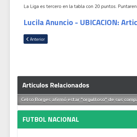
La Liga es tercero en la tabla con 20 puntos. Puntare
Lucila Anuncio - UBICACION: Arti
Artículo anterior: Herediano pone rumbo a Estados Unidos pa
Anterior
Articulos Relacionados
Celso Borges afirmó estar "orgulloso" de sus comp
FUTBOL NACIONAL