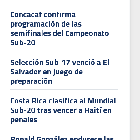
Concacaf confirma
programación de las
L
semifinales del Campeonato
V
Sub-20
To
2
Selección Sub-17 venció a El
Salvador en juego de
preparación
Costa Rica clasifica al Mundial
Sub-20 tras vencer a Haití en
penales
Ronald González endurece las