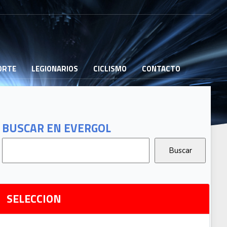
PORTE
LEGIONARIOS
CICLISMO
CONTACTO
B
G
T
BUSCAR EN EVERGOL
G
2
Ri
SELECCION