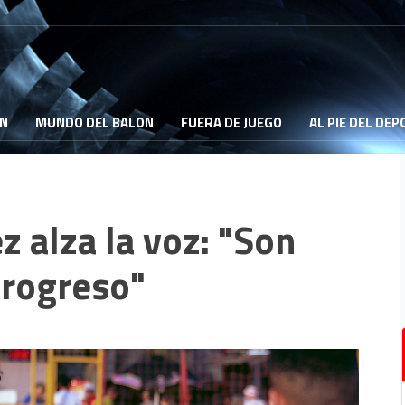
ON
MUNDO DEL BALON
FUERA DE JUEGO
AL PIE DEL DE
z alza la voz: "Son
progreso"