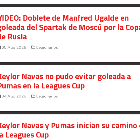
Saprissa a nivel internacional
VIDEO: Doblete de Manfred Ugalde en
Celso Borges enfrenta investigación penal por
goleada del Spartak de Moscú por la Cop
presunto fraude en bienes gananciales
de Rusia
Your Add Here !!
05 Ago 2026
Legionarios
Keylor Navas no pudo evitar goleada a
Pumas en la Leagues Cup
04 Ago 2026
Legionarios
Keylor Navas y Pumas inician su camino
la Leagues Cup