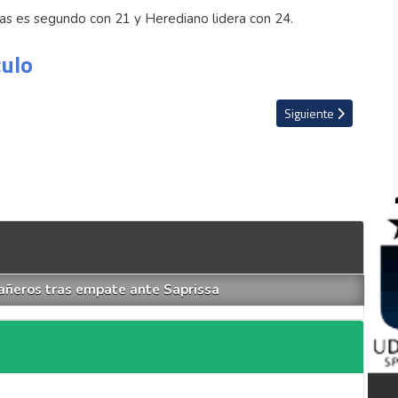
nas es segundo con 21 y Herediano lidera con 24.
culo
ra juego ante el Real Salt Lake
Artículo siguiente: Un
Siguiente
añeros tras empate ante Saprissa