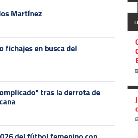
rlos Martínez
L
o fichajes en busca del
omplicado" tras la derrota de
icana
2026 del fútbol femenino con