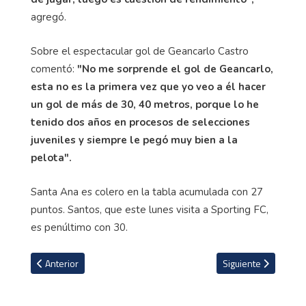
agregó.
Sobre el espectacular gol de Geancarlo Castro
comentó:
"No me sorprende el gol de Geancarlo,
esta no es la primera vez que yo veo a él hacer
un gol de más de 30, 40 metros, porque lo he
tenido dos años en procesos de selecciones
juveniles y siempre le pegó muy bien a la
pelota".
Santa Ana es colero en la tabla acumulada con 27
puntos. Santos, que este lunes visita a Sporting FC,
es penúltimo con 30.
Artículo anterior: César Alpízar: "Aprovechamos la que tuvimos" (V
Artículo siguiente: 
Anterior
Siguiente