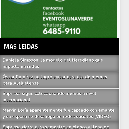
MAS LEIDAS
Daniela Simpson: la modelo del Herediano que
impacta en redes
Óscar Ramírez no logró evitar otra ola de memes
para Alajuelense
Saprissa sigue coleccionando memes a nivel
internacional
Marvin Loría aparentemente fue captado con amante
y su esposa se desahoga en redes sociales (VIDEO)
Saprissa cierra otro semestre en blanco y lleno de