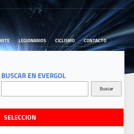
PORTE
LEGIONARIOS
CICLISMO
CONTACTO
B
G
T
BUSCAR EN EVERGOL
G
2
Ri
SELECCION