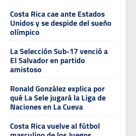
Costa Rica cae ante Estados
Unidos y se despide del sueño
L
olímpico
V
To
La Selección Sub-17 venció a
2
El Salvador en partido
amistoso
Ronald González explica por
qué La Sele jugará la Liga de
Naciones en La Cueva
Costa Rica vuelve al fútbol
masculino de los Juegos