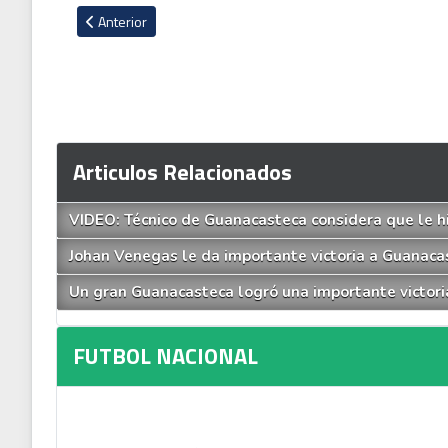
Artículo anterior: Las sensaciones de Washington Ortega tras 
Anterior
Articulos Relacionados
VIDEO: Técnico de Guanacasteca considera que le hi
Johan Venegas le da importante victoria a Guanaca
Un gran Guanacasteca logró una importante victori
FUTBOL NACIONAL