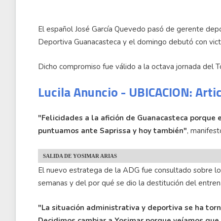
El español José García Quevedo pasó de gerente depor
Deportiva Guanacasteca y el domingo debutó con victor
Dicho compromiso fue válido a la octava jornada del
Lucila Anuncio - UBICACION: Arti
"Felicidades a la afición de Guanacasteca porque e
puntuamos ante Saprissa y hoy también"
, manifes
SALIDA DE YOSIMAR ARIAS
El nuevo estratega de la ADG fue consultado sobre lo
semanas y del por qué se dio la destitución del entren
"La situación administrativa y deportiva se ha tor
Decidimos cambiar a Yosimar porque veíamos que e