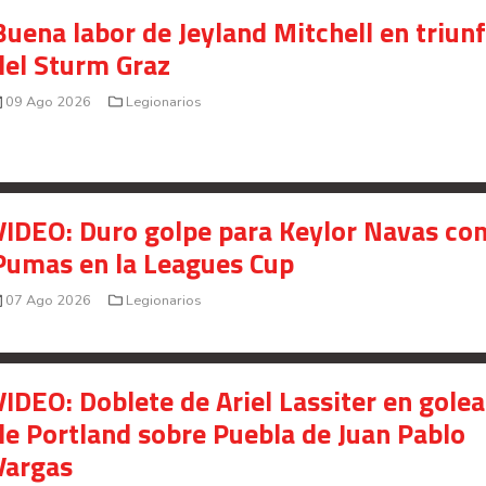
Buena labor de Jeyland Mitchell en triun
Your Add Here !!
del Sturm Graz
09 Ago 2026
Legionarios
VIDEO: Duro golpe para Keylor Navas co
Pumas en la Leagues Cup
07 Ago 2026
Legionarios
VIDEO: Doblete de Ariel Lassiter en gole
Señal en vivo:
de Portland sobre Puebla de Juan Pablo
Radio Actual
107.1
FM
Vargas