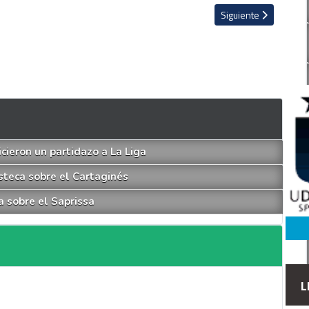
disputar su primer clásico en 'La Cueva'
Artículo siguiente: A
Siguiente
cieron un partidazo a La Liga
steca sobre el Cartaginés
a sobre el Saprissa
L