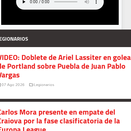
EGIONARIOS
VIDEO: Doblete de Ariel Lassiter en gole
de Portland sobre Puebla de Juan Pablo
Vargas
07 Ago 2026
Legionarios
Carlos Mora presente en empate del
Craiova por la fase clasificatoria de la
Europa League