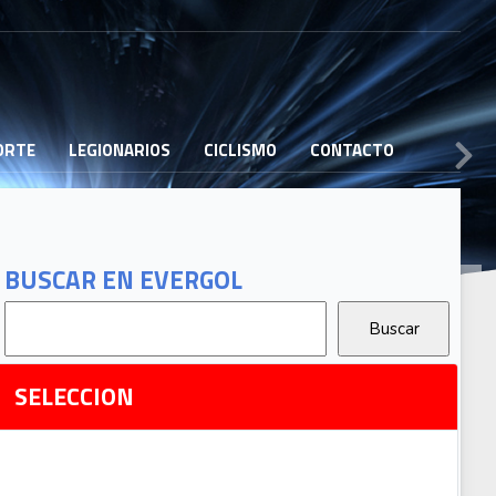
PORTE
LEGIONARIOS
CICLISMO
CONTACTO
B
G
T
BUSCAR EN EVERGOL
G
2
Ri
SELECCION