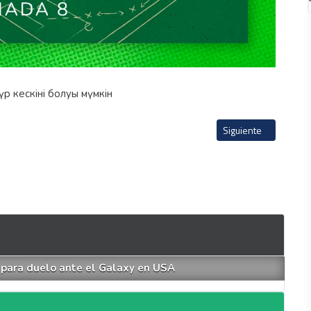
 lo dijo todo en conferencia de prensa
Artículo siguiente: El
Siguiente
 para duelo ante el Galaxy en USA