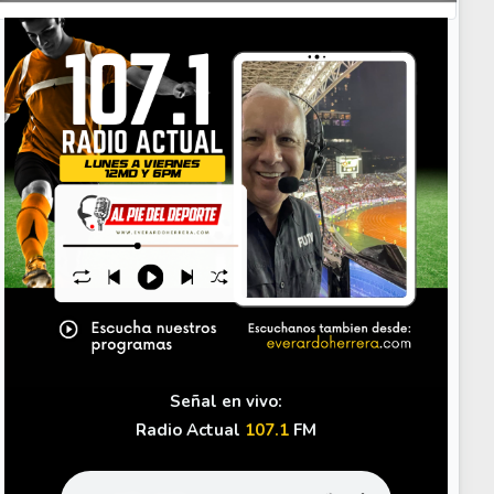
Your Add Here !!
 uno a uno de un clásico con Saprihora
Señal en vivo:
Radio Actual
107.1
FM