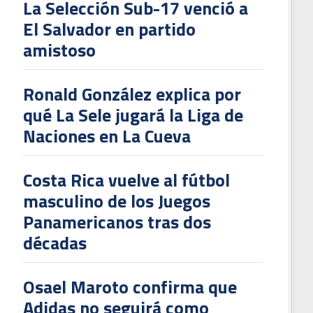
La Selección Sub-17 venció a
El Salvador en partido
amistoso
L
V
Ronald González explica por
To
qué La Sele jugará la Liga de
2
Naciones en La Cueva
Costa Rica vuelve al fútbol
masculino de los Juegos
Panamericanos tras dos
décadas
Osael Maroto confirma que
Adidas no seguirá como