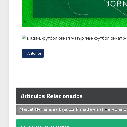
Artículo anterior: El silencio con el que Alexandre Guimaraes
Anterior
Articulos Relacionados
Marcel Hernández baja confirmada en el Herediano