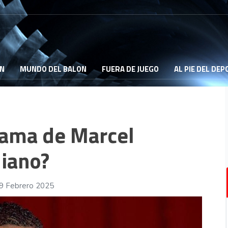
ON
MUNDO DEL BALON
FUERA DE JUEGO
AL PIE DEL DE
rama de Marcel
iano?
09 Febrero 2025