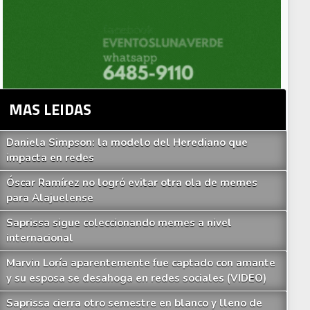
MAS LEIDAS
Daniela Simpson: la modelo del Herediano que
impacta en redes
Óscar Ramírez no logró evitar otra ola de memes
para Alajuelense
Saprissa sigue coleccionando memes a nivel
internacional
Marvin Loría aparentemente fue captado con amante
y su esposa se desahoga en redes sociales (VIDEO)
Saprissa cierra otro semestre en blanco y lleno de