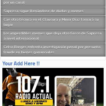
por un canal
Saprissa sigue llenándose de dudas y memes
Cae otro técnico en el Clausura y Minor Díaz tomará su
lugar
Los imperdibles memes que deja otro fiasco de Saprissa
a nivel internacional
Celso Borges enfrenta investigación penal por presunto
fraude en bienes gananciales
Your Add Here !!