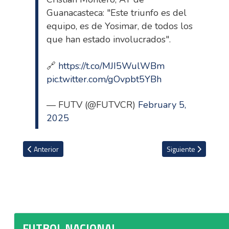
Guanacasteca: "Este triunfo es del
equipo, es de Yosimar, de todos los
que han estado involucrados".⁣
🔗
https://t.co/MJI5WulWBm
pic.twitter.com/gOvpbt5YBh
— FUTV (@FUTVCR)
February 5,
2025
Artículo anterior: Óscar Duarte tras la derrota ante Guanacasteca:
Artículo siguiente: 
Anterior
Siguiente
FUTBOL NACIONAL