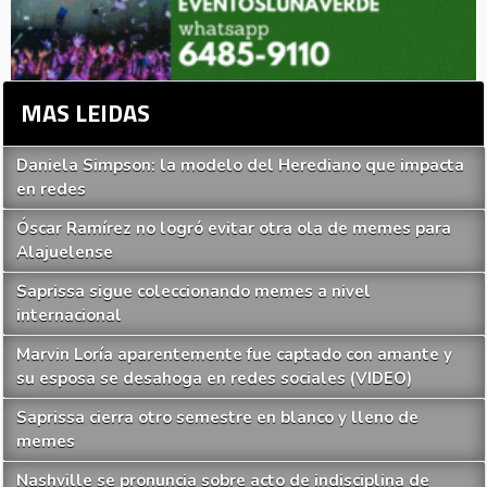
MAS LEIDAS
Daniela Simpson: la modelo del Herediano que impacta
en redes
Óscar Ramírez no logró evitar otra ola de memes para
Alajuelense
Saprissa sigue coleccionando memes a nivel
internacional
Marvin Loría aparentemente fue captado con amante y
su esposa se desahoga en redes sociales (VIDEO)
Saprissa cierra otro semestre en blanco y lleno de
memes
Nashville se pronuncia sobre acto de indisciplina de