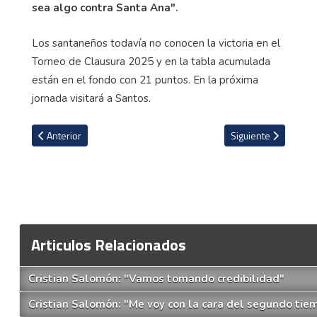
sea algo contra Santa Ana".
Los santaneños todavía no conocen la victoria en el
Torneo de Clausura 2025 y en la tabla acumulada
están en el fondo con 21 puntos. En la próxima
jornada visitará a Santos.
Artículo anterior: Herediano sacó su jerarquía para derrotar a Sport
Artículo siguiente: A
Anterior
Siguiente
Articulos Relacionados
Cristian Salomón: "Vamos tomando credibilidad"
Cristian Salomón: "Me voy con la cara del segundo ti