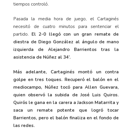
consiguieron habilitar a Gustavo Méndez para que
probara desde la medialuna e Hidalgo en dos
tiempos controló.
Pasada la media hora de juego, el Cartaginés
necesitó de cuatro minutos para sentenciar el
partido.
El 2-0 llegó con un gran remate de
diestra de Diego González al ángulo de mano
izquierda de Alejandro Barrientos tras la
asistencia de Núñez al 34’.
Más adelante, Cartaginés montó un contra
golpe en tres toques. Recuperó el balón en el
mediocampo, Núñez tocó para Allen Guevara,
quien observó la subida de José Luis Quiros.
Quirós le gana en la carera a Jackson Matarrita y
saca un remate potente que logró tocar
Barrientos, pero el balón finaliza en el fondo de