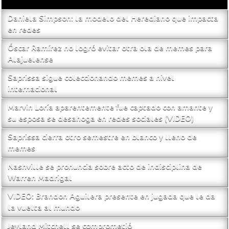
MAS LEIDAS
Daniela Simpson: la modelo del Herediano que impacta
en redes
Óscar Ramírez no logró evitar otra ola de memes para
Alajuelense
Saprissa sigue coleccionando memes a nivel
internacional
Marvin Loría aparentemente fue captado con amante y
su esposa se desahoga en redes sociales (VIDEO)
Saprissa cierra otro semestre en blanco y lleno de
memes
Nashville se pronuncia sobre acto de indisciplina de
Warren Madrigal
VIDEO: Brandon Aguilera presente en jugada que le da