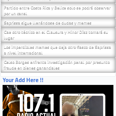
la vuelta al mundo
Jeyland Mitchell se comprometió
Partido entre Costa Rica y Belice solo se podrá observar
por un canal
Saprissa sigue llenándose de dudas y memes
Cae otro técnico en el Clausura y Minor Díaz tomará su
lugar
Los imperdibles memes que deja otro fiasco de Saprissa
a nivel internacional
Celso Borges enfrenta investigación penal por presunto
fraude en bienes gananciales
Your Add Here !!