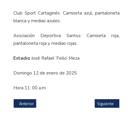
Uniformes
Club Sport Cartaginés: Camiseta azul, pantaloneta
blanca y medias azules.
Asociación Deportiva Santos: Camiseta roja,
pantaloneta roja y medias rojas.
Estadio
José Rafael ‘Fello’ Meza
Domingo 12 de enero de 2025
Hora 11: 00 a.m.
Artículo anterior: Futbolista de San Carlos se va a prueba a Serbia
Artículo siguiente: A
Anterior
Siguiente