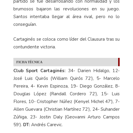
A partir de tener el juego más que resuelto, el
partido se fue desarrollando con normalidad y los
brumosos bajaron las revoluciones en su juego.
Santos intentaba llegar al área rival, pero no lo
conseguían.
Cartaginés se coloca como líder del Clausura tras su
contundente victoria.
FICHA TÉCNICA
Club Sport Cartaginés:
34- Darien Hidalgo, 12-
José Luis Quirós (William Quirós 72’), 5- Marcelo
Pereira, 4- Kevin Espinoza, 19- Diego González, 8-
Douglas López (Randall Cordero 72’), 15- Luis
Flores, 10- Cristopher Núñez (Kenyel Michel 47'), 7-
Allen Guevara (Christian Martínez 72’), 24- Suhander
Zúñiga, 23- Jostin Daly (Geovanni Arturo Campos