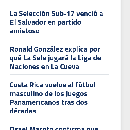
La Selección Sub-17 venció a
El Salvador en partido
L
amistoso
V
To
Ronald González explica por
2
qué La Sele jugará la Liga de
Naciones en La Cueva
Costa Rica vuelve al fútbol
masculino de los Juegos
Panamericanos tras dos
décadas
Osael Maroto confirma que