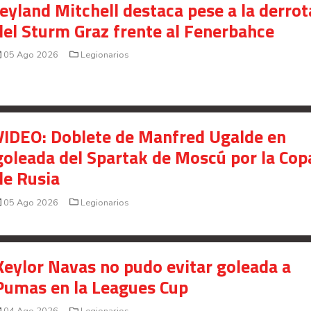
Jeyland Mitchell destaca pese a la derrot
presunto fraude en bienes gananciales
del Sturm Graz frente al Fenerbahce
Your Add Here !!
05 Ago 2026
Legionarios
VIDEO: Doblete de Manfred Ugalde en
goleada del Spartak de Moscú por la Cop
de Rusia
05 Ago 2026
Legionarios
Keylor Navas no pudo evitar goleada a
Señal en vivo:
Pumas en la Leagues Cup
Radio Actual
107.1
FM