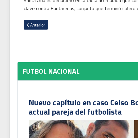
Santa Ana es penúltimo en la tabla acumulada que con
clave contra Puntarenas, conjunto que terminó colero
Artículo anterior: Alberto Toril se disculpa con a la afición d
Anterior
FUTBOL NACIONAL
Nuevo capítulo en caso Celso B
actual pareja del futbolista