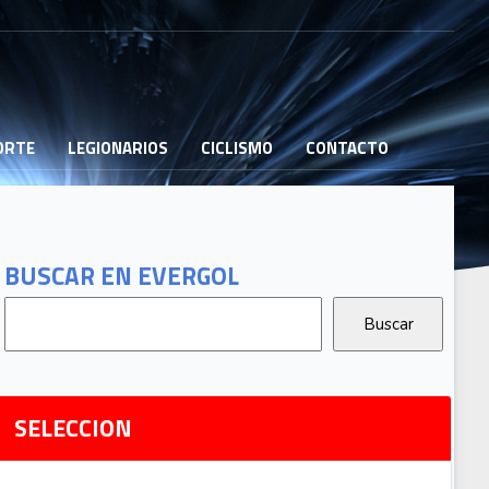
PORTE
LEGIONARIOS
CICLISMO
CONTACTO
B
G
T
BUSCAR EN EVERGOL
G
2
Ri
SELECCION