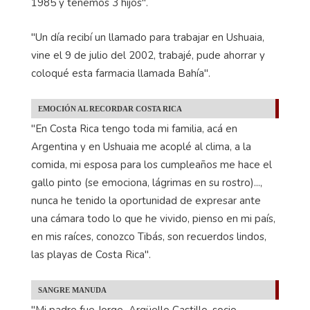
1985 y tenemos 3 hijos".
"Un día recibí un llamado para trabajar en Ushuaia,
vine el 9 de julio del 2002, trabajé, pude ahorrar y
coloqué esta farmacia llamada Bahía".
EMOCIÓN AL RECORDAR COSTA RICA
"En Costa Rica tengo toda mi familia, acá en
Argentina y en Ushuaia me acoplé al clima, a la
comida, mi esposa para los cumpleaños me hace el
gallo pinto (se emociona, lágrimas en su rostro)...,
nunca he tenido la oportunidad de expresar ante
una cámara todo lo que he vivido, pienso en mi país,
en mis raíces, conozco Tibás, son recuerdos lindos,
las playas de Costa Rica".
SANGRE MANUDA
"Mi padre fue Jorge Argüello Castillo, socio