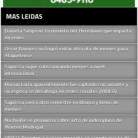
MAS LEIDAS
Daniela Simpson: la modelo del Herediano que impacta
en redes
Óscar Ramírez no logró evitar otra ola de memes para
Alajuelense
Saprissa sigue coleccionando memes a nivel
internacional
Marvin Loría aparentemente fue captado con amante y
su esposa se desahoga en redes sociales (VIDEO)
Saprissa cierra otro semestre en blanco y lleno de
memes
Nashville se pronuncia sobre acto de indisciplina de
Warren Madrigal