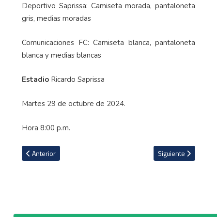
Deportivo Saprissa: Camiseta morada, pantaloneta
gris, medias moradas
Comunicaciones FC: Camiseta blanca, pantaloneta
blanca y medias blancas
Estadio
Ricardo Saprissa
Martes 29 de octubre de 2024.
Hora 8:00 p.m.
Artículo anterior: José Giacone feliz de conseguir su 'primera final
Artículo siguiente: Ó
Anterior
Siguiente