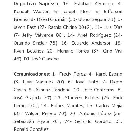
Deportivo Saprissa:
18- Estaban Alvarado, 4-
Kendall Waston, 5- Joseph Mora, 6- Jefferson
Brenes, 8- David Guzmán (30- Ulises Segura 78’), 9-
Javon East (27- Rachid Chirino 90+2’), 11- Luis Díaz
(7- Jefry Valverde 86’), 14- Ariel Rodríguez (24-
Orlando Sinclair 78’), 16- Eduardo Anderson, 19-
Ryan Bolaños, 20- Mariano Torres (37- Gino Vivi
46’).
DT:
José Giacone.
Comunicaciones:
1- Fredy Pérez, 4- Karel Espino
(3- Elsar Martínez 70’), 6- José Pinto, 7- Diego
Casas, 9- Azariaz Londoño, 10- José Contreras (8-
José Grajeda 70’), 13- Stheven Robles (25- Erick
Lémus 70'), 14- Rafael Morales, 15- Carlos Mejía
(32- Wilson Pineda 70’), 20- Antonio López (38-
Sebastián Ayala 70’), 24- Gerardo Gordillo.
DT:
Ronald González.