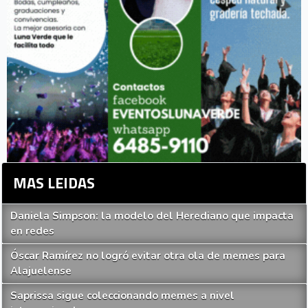
MAS LEIDAS
Daniela Simpson: la modelo del Herediano que impacta
en redes
Óscar Ramírez no logró evitar otra ola de memes para
Alajuelense
Saprissa sigue coleccionando memes a nivel