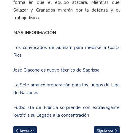
forma en que el equipo atacara. Mientras que
Salazar y Granados mirarán por la defensa y el
trabajo físico.
MÁS INFORMACIÓN
Los convocados de Surinam para medirse a Costa
Rica
José Giacone es nuevo técnico de Saprissa
La Sele arrancó preparación para los juegos de Liga
de Naciones
Futbolista de Francia sorprende con extravagante
'outfit' a su llegada a la concentración
Artículo anterior: Fernán Faerron asegura que con la ayuda de su 
Artículo siguiente: 
Anterior
Siguiente