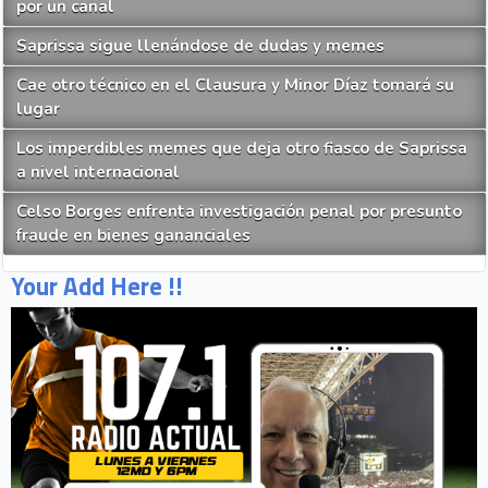
por un canal
Saprissa sigue llenándose de dudas y memes
Cae otro técnico en el Clausura y Minor Díaz tomará su
lugar
Los imperdibles memes que deja otro fiasco de Saprissa
a nivel internacional
Celso Borges enfrenta investigación penal por presunto
fraude en bienes gananciales
Your Add Here !!