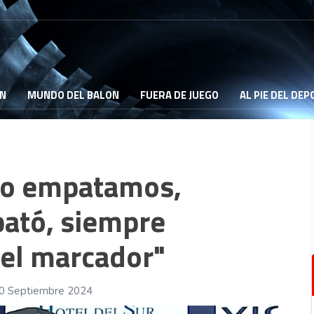
ON
MUNDO DEL BALON
FUERA DE JUEGO
AL PIE DEL DE
"No empatamos,
pató, siempre
 el marcador"
30 Septiembre 2024