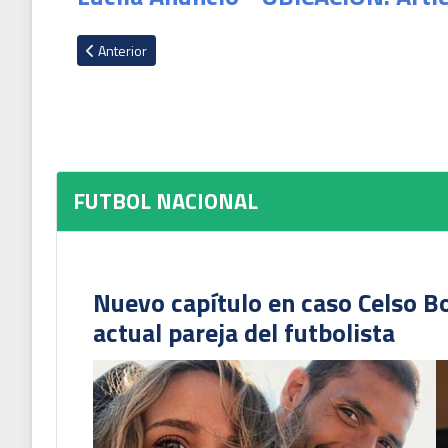
Artículo anterior: VIDEOS: Comunicaciones sufrió, Motagua fes
Anterior
FUTBOL NACIONAL
Nuevo capítulo en caso Celso B
actual pareja del futbolista