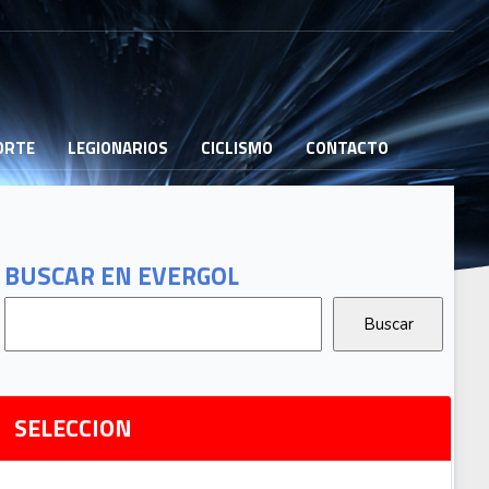
PORTE
LEGIONARIOS
CICLISMO
CONTACTO
B
G
T
BUSCAR EN EVERGOL
G
2
Ri
SELECCION