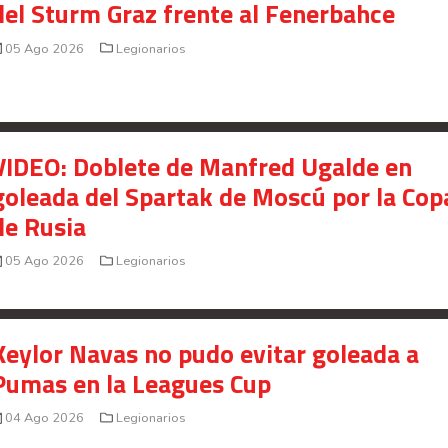
del Sturm Graz frente al Fenerbahce
presunto fraude en bienes gananciales
05 Ago 2026
Legionarios
Your Add Here !!
VIDEO: Doblete de Manfred Ugalde en
goleada del Spartak de Moscú por la Cop
de Rusia
05 Ago 2026
Legionarios
Keylor Navas no pudo evitar goleada a
Pumas en la Leagues Cup
Señal en vivo:
04 Ago 2026
Legionarios
Radio Actual
107.1
FM