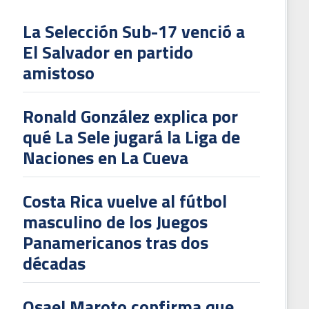
La Selección Sub-17 venció a
El Salvador en partido
L
amistoso
V
To
Ronald González explica por
2
qué La Sele jugará la Liga de
Naciones en La Cueva
Costa Rica vuelve al fútbol
masculino de los Juegos
Panamericanos tras dos
décadas
Osael Maroto confirma que