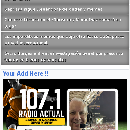
Saprissa sigue llenándose de dudas y memes
Cae otro técnico en el Clausura y Minor Díaz tomará su
lugar
Los imperdibles memes que deja otro fiasco de Saprissa
a nivel internacional
Celso Borges enfrenta investigación penal por presunto
fraude en bienes gananciales
Your Add Here !!