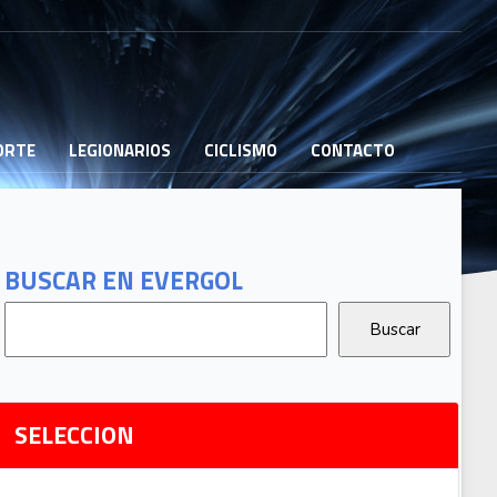
PORTE
LEGIONARIOS
CICLISMO
CONTACTO
B
G
T
BUSCAR EN EVERGOL
G
2
Ri
SELECCION