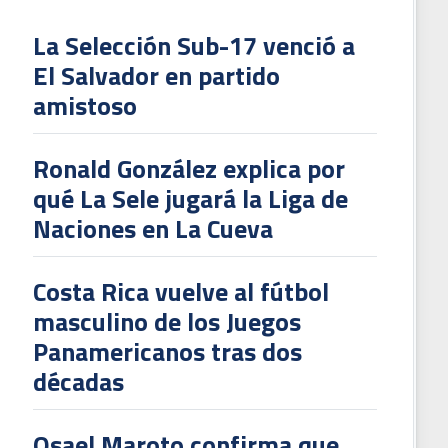
La Selección Sub-17 venció a
El Salvador en partido
L
amistoso
V
To
Ronald González explica por
2
qué La Sele jugará la Liga de
Naciones en La Cueva
Costa Rica vuelve al fútbol
masculino de los Juegos
Panamericanos tras dos
décadas
Osael Maroto confirma que