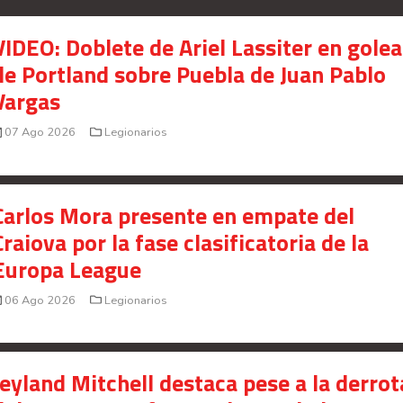
presunto fraude en bienes gananciales
VIDEO: Doblete de Ariel Lassiter en gole
Your Add Here !!
de Portland sobre Puebla de Juan Pablo
Vargas
07 Ago 2026
Legionarios
Carlos Mora presente en empate del
Craiova por la fase clasificatoria de la
Europa League
06 Ago 2026
Legionarios
Señal en vivo:
Jeyland Mitchell destaca pese a la derrot
Radio Actual
107.1
FM