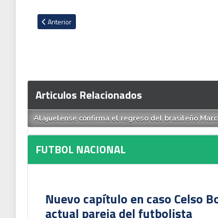
Artículo anterior: Joseph Joseph dio una nueva actualización 
Anterior
Articulos Relacionados
Alajuelense confirma el regreso del brasileño Mar
FUTBOL NACIONAL
Nuevo capítulo en caso Celso B
actual pareja del futbolista