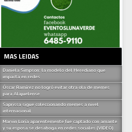
MAS LEIDAS
Daniela Simpson: la modelo del Herediano que
impacta en redes
Óscar Ramírez no logró evitar otra ola de memes
para Alajuelense
Saprissa sigue coleccionando memes a nivel
internacional
Marvin Loría aparentemente fue captado con amante
y su esposa se desahoga en redes sociales (VIDEO)