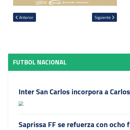
Artículo anterior: Desde Puntarenas llega el nuevo refuerzo del Ca
Artículo siguiente: E
Anterior
Siguiente
FUTBOL NACIONAL
Inter San Carlos incorpora a Carlo
Saprissa FF se refuerza con ocho 