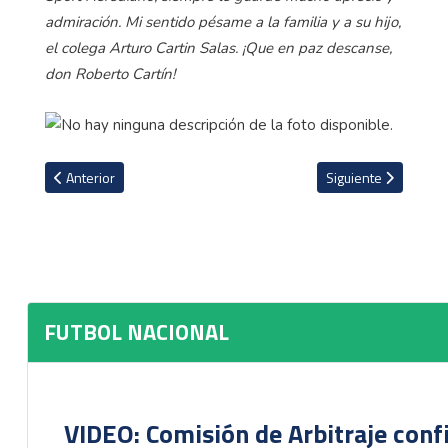
admiración. Mi sentido pésame a la familia y a su hijo,
el colega Arturo Cartin Salas. ¡Que en paz descanse,
don Roberto Cartín!
Artículo anterior: VIDEO: Municipal Liberia pega el grito al cielo c
Artículo siguiente: 
Anterior
Siguiente
FUTBOL NACIONAL
VIDEO: Comisión de Arbitraje conf