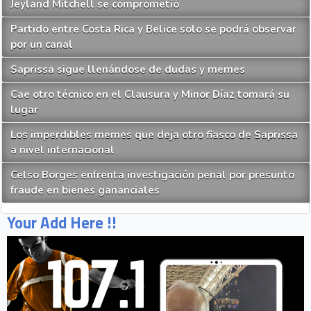
Jeyland Mitchell se comprometió
Partido entre Costa Rica y Belice solo se podrá observar
por un canal
Saprissa sigue llenándose de dudas y memes
Cae otro técnico en el Clausura y Minor Díaz tomará su
lugar
Los imperdibles memes que deja otro fiasco de Saprissa
a nivel internacional
Celso Borges enfrenta investigación penal por presunto
fraude en bienes gananciales
Your Add Here !!