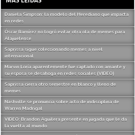
MAS LEIDAS
Daniela Simpson: la modelo del Herediano que impacta
en redes
Óscar Ramírez no logró evitar otra ola de memes para
Alajuelense
Saprissa sigue coleccionando memes a nivel
internacional
Marvin Loría aparentemente fue captado con amante y
su esposa se desahoga en redes sociales (VIDEO)
Saprissa cierra otro semestre en blanco y lleno de
memes
Nashville se pronuncia sobre acto de indisciplina de
Warren Madrigal
VIDEO: Brandon Aguilera presente en jugada que le da
la vuelta al mundo