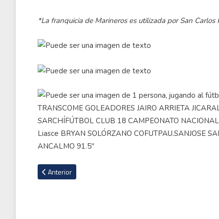
*La franquicia de Marineros es utilizada por San Carlos
Artículo anterior: Definida la programación y árbitros de la j
Anterior