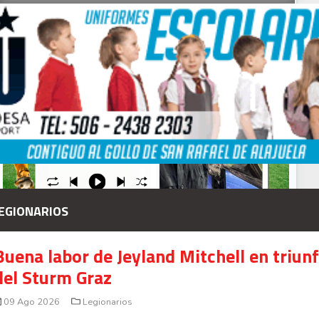
Your Add Here !!
EGIONARIOS
Buena labor de Jeyland Mitchell en triun
Señal en vivo:
del Sturm Graz
Radio Actual
107.1
FM
09 Ago 2026
Legionarios