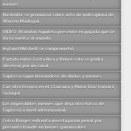
memes
Nashville se pronuncia sobre acto de indisciplina de
Warren Madrigal
VIDEO: Brandon Aguilera presente en jugada que le
da la vuelta al mundo
Jeyland Mitchell se comprometió
Partido entre Costa Rica y Belice solo se podrá
observar por un canal
Saprissa sigue llenándose de dudas y memes
Cae otro técnico en el Clausura y Minor Díaz tomará
su lugar
ntrenador de Grecia feliz de haber podido meter a más equipos 'en el calde
Los imperdibles memes que deja otro fiasco de
Saprissa a nivel internacional
Celso Borges enfrenta investigación penal por
presunto fraude en bienes gananciales