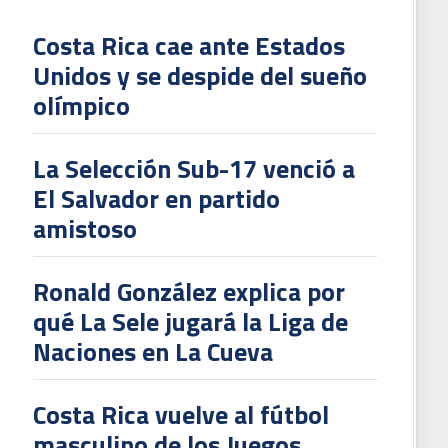
Costa Rica cae ante Estados
Unidos y se despide del sueño
L
olímpico
V
To
La Selección Sub-17 venció a
2
El Salvador en partido
amistoso
Ronald González explica por
qué La Sele jugará la Liga de
Naciones en La Cueva
Costa Rica vuelve al fútbol
masculino de los Juegos