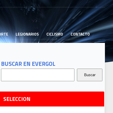
PORTE
LEGIONARIOS
CICLISMO
CONTACTO
B
G
T
BUSCAR EN EVERGOL
G
2
Ri
SELECCION