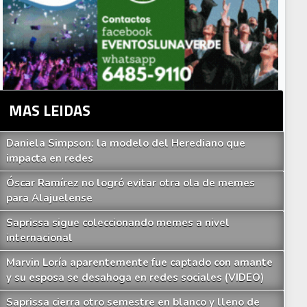
MAS LEIDAS
Daniela Simpson: la modelo del Herediano que
impacta en redes
Óscar Ramírez no logró evitar otra ola de memes
para Alajuelense
Saprissa sigue coleccionando memes a nivel
internacional
Marvin Loría aparentemente fue captado con amante
y su esposa se desahoga en redes sociales (VIDEO)
Saprissa cierra otro semestre en blanco y lleno de