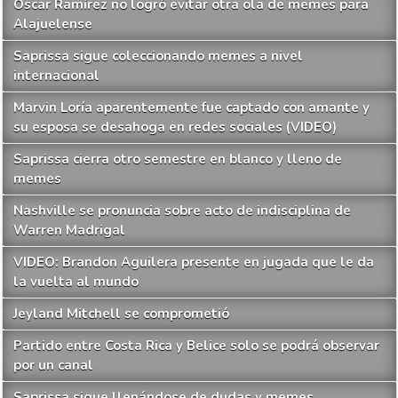
Óscar Ramírez no logró evitar otra ola de memes para
Alajuelense
Saprissa sigue coleccionando memes a nivel
internacional
Marvin Loría aparentemente fue captado con amante y
su esposa se desahoga en redes sociales (VIDEO)
Saprissa cierra otro semestre en blanco y lleno de
memes
Nashville se pronuncia sobre acto de indisciplina de
Warren Madrigal
VIDEO: Brandon Aguilera presente en jugada que le da
la vuelta al mundo
Jeyland Mitchell se comprometió
Partido entre Costa Rica y Belice solo se podrá observar
por un canal
Saprissa sigue llenándose de dudas y memes