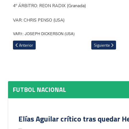
4º ÁRBITRO: REON RADIX (Granada)
VAR: CHRIS PENSO (USA)
VAR1: JOSEPH DICKERSON (USA)
Artículo anterior: Así es el Toluca, rival del Herediano en la Conc
Artículo siguiente: 
Anterior
Siguiente
FUTBOL NACIONAL
Elías Aguilar crítico tras quedar 